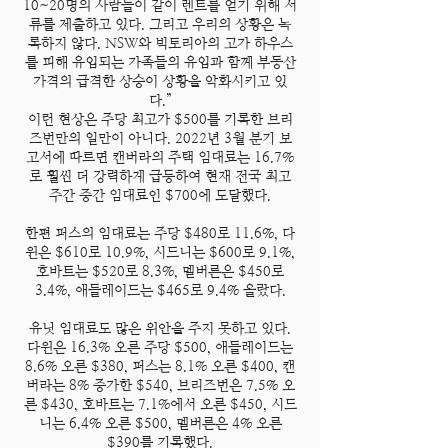
10~20명의 사람들이 같이 렌트를 얻기 위해 서
류를 제출하고 있다. 그리고 우리의 상황은 녹
록하지 않다. NSW와 빅토리아의 고가 하우스
를 피해 유입되는 가족들의 유입과 함께 부동산
가격의 급격한 상승이 상황을 악화시키고 있
다.”
이런 현상은 주당 최고가 $500를 기록한 브리
즈번만의 일만이 아니다. 2022년 3월 분기 보
고서에 따르면 캔버라의 주택 임대료는 16.7%
로 훨씬 더 강력하게 급등하여 현재 전국 최고
주간 중간 임대료인 $700에 도달했다.
한편 퍼스의 임대료는 주당 $480로 11.6%, 다
윈은 $610로 10.9%, 시드니는 $600로 9.1%,
호바트는 $520로 8.3%, 멜버른은 $450로
3.4%, 애들레이드는 $465로 9.4% 올랐다.
유닛 임대료도 많은 위안을 주지 못하고 있다.
다윈은 16.3% 오른 주당 $500, 애들레이드는
8.6% 오른 $380, 퍼스는 8.1% 오른 $400, 캔
버라는 8% 증가한 $540, 브리즈번은 7.5% 오
른 $430, 호바트는 7.1%에서 오른 $450, 시드
니는 6.4% 오른 $500, 멜버른은 4% 오른
$390를 기록했다.