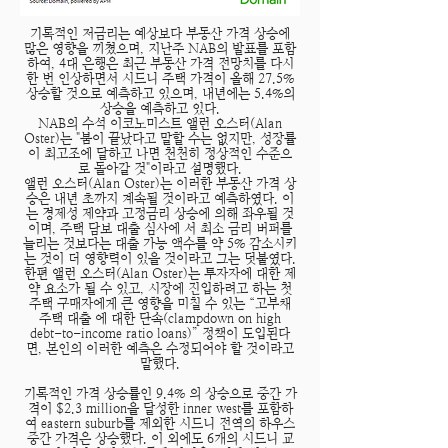
기록적인 저금리는 예상보다 부동산 가격 상승에
많은 영향을 끼쳤으며, 지난주 NAB의 발표를 포함
하여, 4대 은행은 최근 부동산 가격 전망치를 다시
한 번 인상하면서 시드니 주택 가격이 올해 27.5%
상승할 것으로 예측하고 있으며, 내년에는 5.4%의
상승을 예측하고 있다.
NAB의 수석 이코노미스트 앨런 오스터(Alan
Oster)는 "붐이 끝났다고 말할 수는 없지만, 성장률
이 최고조에 달하고 나면 천천히 정상적인 수준으
로 돌아갈 것"이라고 설명했다.
앨런 오스터(Alan Oster)는 이러한 부동산 가격 상
승은 내년 초까지 계속될 것이라고 예측하였다. 이
는 경제성 제약과 고정금리 상승에 의해 좌우될 것
이며, 주택 담보 대출 심사에 서 최소 금리 버퍼를
늘리는 것보다는 대출 가능 액수를 약 5% 감소시키
는 것이 더 영향력이 있을 것이라고 그는 덧붙였다.
한편 앨런 오스터(Alan Oster)는 투자자에 대한 제
약 요소가 될 수 있고, 시장에 진입하려고 하는 첫
주택 구매자에게 큰 영향을 미칠 수 있는 “고부채
주택 대출 에 대한 단속(clampdown on high
debt-to-income ratio loans)” 정책이 도입된다
면, 본인의 이러한 예측은 수정되어야 할 것이라고
말했다.
기록적인 가격 상승률인 9.4% 의 상승으로 중간 가
격이 $2.3 million을 달성한 inner west를 포함하
여 eastern suburb를 제외한 시드니 전역의 하우스
중간 가격은 상승했다. 이 외에도 6개의 시드니 교