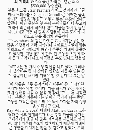
외 지역의 하우스 중간 가격은 1년간 최소
$500,000 상승했다.
부동산 그룹 Starr Partners의 최고 경영자인 더글
라스 드리스콜 (Douglas Driscoll)은 이러한 급속
한 가격 성장은 "무섭고 터무니 없는" 수준이었다고
말했다. 이런 현실은 첫 주택 구매자들이 더 부모의
재력에 의존하게 하거나 렌트 매물을 찾게 만들었
다. 그리고 점점 더 많은 사람들이 다른 도시와 지
역으로 눈을 돌리게 만들었다.
Hawkesbury 와 같은 마켓은 Covid기간 동안 더
많은 사람들이 외곽 지역이나 라이프스타일에 맞는
지역으로 이사하고자 하면서 부동산 가격이 폭등하
고 있지만, 지난 분기에 판매 된 부동산 유형에 따
라 중간 가격이 다소 왜곡됐을 수도 있다고 덧붙였
다.
"APRA는 몇 가지 수정 작업을 하고 있다. 그러나
내 생각에는 좀 더 강력한 영향을 미칠 수 있는 좀
더 실질적인 조치를 취해야 할 것 같다"고 그는 말
했다.
"이 상황은 너무 공격적이기 때문에 좀 더 강력한
조치가 있어야 할 것이다. 지금 하고자 하는 조치는
크게 영향을 끼칠 수 없을 것 같다."고 그는 지적했
다. 부동산 거품이라는 단어가 금기시 되는 동안,
부동산 가격은 올해 무려 40 %에 가까운 가격 성장
을 이뤄내고 있다.
Ray White Glebe의 디렉터 Matthew Carvalho는
락다운 이후 판매하고자 하는 주택 매물의 증가는
구매자에게 조금 더 많은 선택지를 제공하고 있지
만, 워낙 기존의 수요가 밀려있었기 때문에 가격에
큰 영향을 미치지는 않을 것 같다고 말했다. 특히