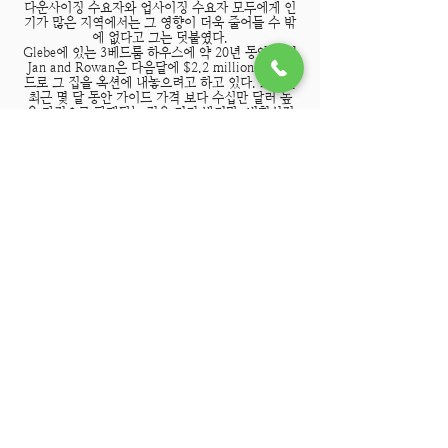
다운사이징 수요자와 업사이징 수요자 모두에게 인
기가 많은 지역에서는 그 영향이 더욱 줄어들 수 밖
에 없다고 그는 덧붙였다.
Glebe에 있는 3베드룸 하우스에 약 20년 동안 살던
Jan and Rowan은 다음달에 $2.2 million을 가이
드로 그 집을 옥션에 내놓으려고 하고 있다. 그들은
최근 몇 달 동안 가이드 가격 보다 수십만 달러 높
은 가격으로 판매되는 것을 지켜 봤지만, 비현실적
인 기대는 하지 않으려고 의식하고 있다고 말했다.
이 부부는 마켓이 빨리 안정될 것을 기대하며, 노던
비치 지역으로 다운사이징 해서 이사하려고 했던
기존의 계획을 잠시 미루고, 근처 투자용으로 구매
해 두었던 부동산에 이사하기로 했다.
Rowan은 "노던 비치 지역의 가격 상승은 글리브
지역에 비해 비교할 수 없는 수준"이라며, "비치 근
접 지역에 가려면 지금 우리가 살고 있던 집의 사이
즈나 퀄리티가 반 정도 밖에 안되는 수준의 집밖에
구할 수 없다.”고 말했다.
Jan은 "부동산은 지금까지 예상을 훨씬 뛰어넘는
수준으로 오르고 있다. 이런 현상은 아직 부동산 마
켓에 진입하지 못한 첫주택 구매자들에게는 훨씬
더 어려운 상황일 것이다.” 라고 덧붙였다.