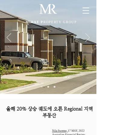
MIRAE P
ROPERTY GROUP
올해 20% 상승 궤도에 오른 Regional 지역
부동산
Nila Sweene,
17 MAY, 2022
Australian Financial Review