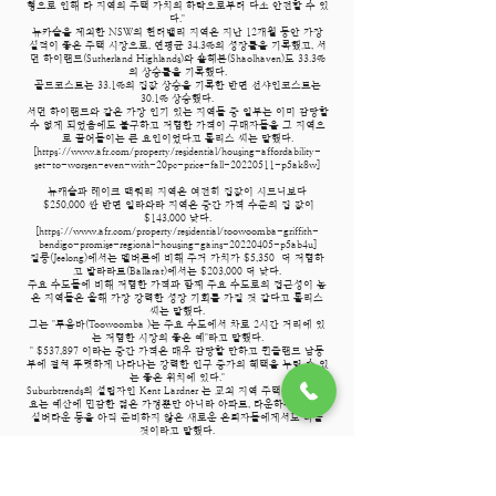
형으로 인해 타 지역의 주택 가치의 하락으로부터 다소 안전할 수 있
다."
뉴카슬을 제외한 NSW의 헌터밸리 지역은 지난 12개월 동안 가장
실적이 좋은 주택 시장으로, 연평균 34.3%의 성장률을 기록했고, 서
던 하이랜드(Sutherland Highlands)와 숄헤븐(Shaolhaven)도 33.3%
의 상승률을 기록했다.
골드코스트는 33.1%의 집값 상승을 기록한 반면 선샤인코스트는
30.1% 상승했다.
서던 하이랜드와 같은 가장 인기 있는 지역들 중 일부는 이미 감당할
수 없게 되었음에도 불구하고 저렴한 가격이 구매자들을 그 지역으
로 끌어들이는 큰 요인이었다고 롤리스 씨는 말했다.
[
https://www.afr.com/property/residential/housing-affordability-
set-to-worsen-even-with-20pc-price-fall-20220511-p5ak8w]
뉴캐슬과 레이크 맥쿼리 지역은 여전히 집값이 시드니보다
$250,000 싼 반면 일라와라 지역은 중간 가격 수준의 집 값이
$143,000 낮다.
[
https://www.afr.com/property/residential/toowoomba-griffith-
bendigo-promise-regional-housing-gains-20220405-p5ab4u]
질롱(Jeelong)에서는 멜버른에 비해 주거 가치가 $5,350 더 저렴하
고 발라라트(Ballarat)에서는 $203,000 더 낮다.
주요 수도들에 비해 저렴한 가격과 함께 주요 수도로의 접근성이 높
은 지역들은 올해 가장 강력한 성장 기회를 가질 것 같다고 롤리스
씨는 말했다.
그는 "투움바(Toowoomba )는 주요 수도에서 차로 2시간 거리에 있
는 저렴한 시장의 좋은 예"라고 말했다.
" $537,897 이라는 중간 가격은 매우 감당할 만하고 퀸즐랜드 남동
부에 걸쳐 뚜렷하게 나타나는 강력한 인구 증가의 혜택을 누릴 수 있
는 좋은 위치에 있다."
Suburbtrends의 설립자인 Kent Lardner 는 교외 지역 주택에 대한 수
요는 예산에 민감한 젊은 가정뿐만 아니라 아파트, 타운하우스 또는
실버타운 등을 아직 준비하지 않은 새로운 은퇴자들에게서도 나올
것이라고 말했다.
"일부 교외 지역 시장은 대규모 가격 상승을 보였고, 이는 일부 도시
시장의 상대적 가격 적정성에 영향을 미쳤다. 그러나 100km 이내이
면서 적당한 가격대의 다른 교외 지역 시장은 도시의 라이프를 원하
지 않고 $750,000 이상을 지출할 수 없는 구매자들에게 계속 어필할