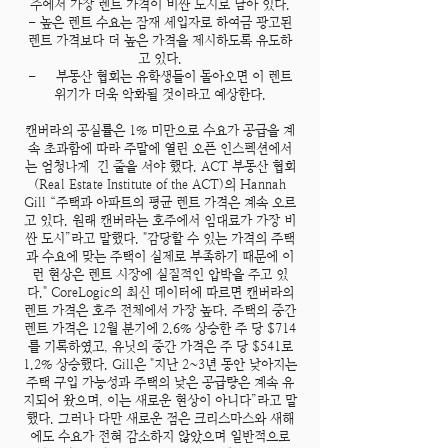
주에서 가장 렌트 가격이 비싼 도시로 남아 있다.
- 높은 렌트 수요는 잠재 세입자로 하여금 광고된
렌트 가격보다 더 높은 가격을 제시하도록 유도하
고 있다.
- 부동산 협회는 유학생들이 돌아오면 이 렌트
위기가 더욱 악화될 것이라고 예상한다.
캔버라의 공실률은 1% 미만으로 수요가 공급을 계
속 초과함에 따라 주말에 열린 오픈 인스펙션에서
는 엄청나게 긴 줄을 서야 했다. ACT 부동산 협회
(Real Estate Institute of the ACT)의 Hannah
Gill “주택과 아파트의 평균 렌트 가격은 계속 오르
고 있다. 원래 캔버라는 호주에서 임대료가 가장 비
싼 도시”라고 말했다. "감당할 수 있는 가격의 주택
과 수요에 맞는 주택이 실제로 부족하기 때문에 이
런 현상은 렌트 시장에 실질적인 압박을 주고 있
다." CoreLogic의 최신 데이터에 따르면 캔버라의
렌트 가격은 호주 전체에서 가장 높다. 주택의 중간
렌트 가격은 12월 분기에 2.6% 상승한 주 당 $714
를 기록하였고, 유닛의 중간 가격은 주 당 $541로
1.2% 상승했다. Gill은 "지난 2~3년 동안 낮아지는
주택 구입 가능성과 주택의 낮은 공급량은 계속 유
지되어 왔으며, 이는 새로운 현상이 아니다”라고 말
했다. 그러나 다만 새로운 점은 크리스마스와 새해
에도 수요가 전혀 감소하지 않았으며 일반적으로